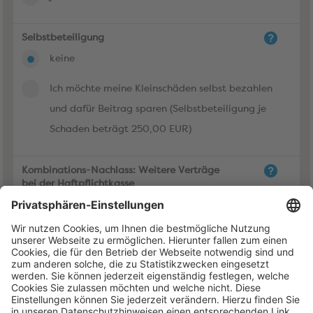
Selbstbeteiligung
keine
Ich möchte meine Kleinschäden selbst bezahlen
und dafür Beitrag sparen (Selbstbeteiligung je
Schaden beträgt 250,00 EUR)
Kombinations-Nachlass: Weitere Verträge
bei der Haftpflichtkasse
nein
ja