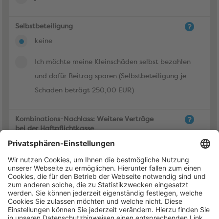
Selbstbeteiligung
keine
Ich möchte meine Kleinschäden selbst bezahlen
und dafür Beitrag sparen (Selbstbeteiligung je
Schaden beträgt 250,00 EUR)
Kombinations-Nachlass: Weitere Verträge
bei der Haftpflichtkasse
nein
ja