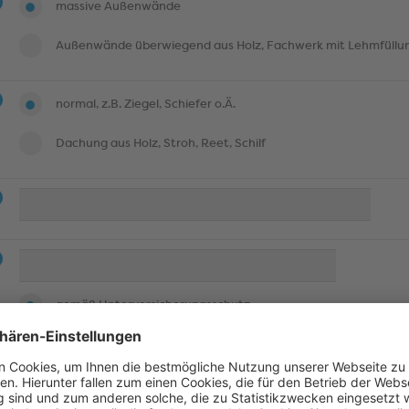
massive Außenwände
Außenwände überwiegend aus Holz, Fachwerk mit Lehmfüllun
normal, z.B. Ziegel, Schiefer o.Ä.
Dachung aus Holz, Stroh, Reet, Schilf
gemäß Unterversicherungsschutz
individuelle Eingabe der Versicherungssumme
Tabelle zur Wertermittlung gem. Einzelaufstellung