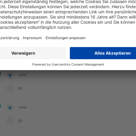
nein
ja
nein
ja
nein
ja
nein
ja