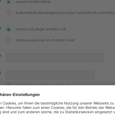
massive Außenwände
Außenwände überwiegend aus Holz, Fachwerk mit Lehmfüllun
normal, z.B. Ziegel, Schiefer o.Ä.
Dachung aus Holz, Stroh, Reet, Schilf
gemäß Unterversicherungsschutz
individuelle Eingabe der Versicherungssumme
Tabelle zur Wertermittlung gem. Einzelaufstellung