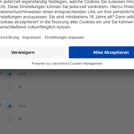
nein
ja
nein
ja
nein
ja
nein
ja