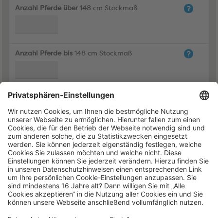
Anzahl Pferde über
148 cm Stockmaß
Anzahl Pferde bis
148 cm Stockmaß
Anzahl Gnadenbrotpferde