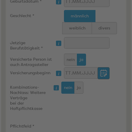
Geburtsdatum *
Geschlecht *
männlich
weiblich
divers
Jetzige
Berufstätigkeit *
Versicherte Person ist
nein
ja
auch Antragssteller
Versicherungsbeginn
Kombinations-
nein
ja
Nachlass: Weitere
Verträge
bei der
Haftpflichtkasse
Pflichtfeld *