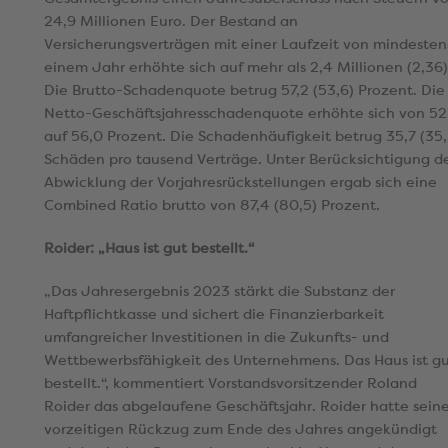
24,9 Millionen Euro. Der Bestand an
Versicherungsverträgen mit einer Laufzeit von mindesten
einem Jahr erhöhte sich auf mehr als 2,4 Millionen (2,36)
Die Brutto-Schadenquote betrug 57,2 (53,6) Prozent. Die
Netto-Geschäftsjahresschadenquote erhöhte sich von 52
auf 56,0 Prozent. Die Schadenhäufigkeit betrug 35,7 (35,
Schäden pro tausend Verträge. Unter Berücksichtigung d
Abwicklung der Vorjahresrückstellungen ergab sich eine
Combined Ratio brutto von 87,4 (80,5) Prozent.
Roider: „Haus ist gut bestellt.“
„Das Jahresergebnis 2023 stärkt die Substanz der
Haftpflichtkasse und sichert die Finanzierbarkeit
umfangreicher Investitionen in die Zukunfts- und
Wettbewerbsfähigkeit des Unternehmens. Das Haus ist g
bestellt.“, kommentiert Vorstandsvorsitzender Roland
Roider das abgelaufene Geschäftsjahr. Roider hatte sein
vorzeitigen Rückzug zum Ende des Jahres angekündigt