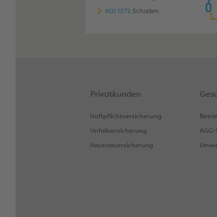
601 1272
Schaden
Privatkunden
Ges
Haftpflichtversicherung
Betri
Unfallversicherung
AGG-V
Hausratversicherung
Umwe