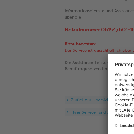
Informationsdienste und Assistance
über die
Notrufnummer 06154/601-1
Bitte beachten:
Der Service ist ausschließlich übe
Die Assistance-Leistungen beinhal
Beauftragung von Handwerkerdien
Zurück zur Übersicht
Flyer Service- und Assistance-L