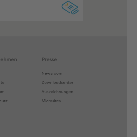
nehmen
Presse
s
Newsroom
hte
Downloadcenter
um
Auszeichnungen
hutz
Microsites