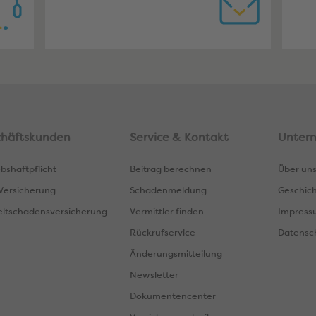
chäftskunden
Service & Kontakt
Unter
ebshaftpflicht
Beitrag berechnen
Über un
ersicherung
Schadenmeldung
Geschic
ltschadensversicherung
Vermittler finden
Impress
Rückrufservice
Datensc
Änderungsmitteilung
Newsletter
Dokumentencenter