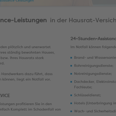
Assistance-Leistungen
ance-Leistungen
in der Hausrat-Versic
24-Stunden-Assistan
haden plötzlich und unerwartet
Im Notfall können folgen
Ihres ständig bewohnten Hauses,
Brand- und Wassersanie
bzw. Ihres Hausrats stark
rd.
Rohrreinigungsdienste;
Notreinigungsdienste;
s Handwerkers dazu führt, dass
können, liegt ein Notfall vor.
Dachdecker, Elektroinsta
Fachleute;
VICE
Schlüsseldienst;
Hotels (Unterbringung im
istungen profitieren Sie in den
Einfach Komplett im Schadenfall von
Wach- und Sicherheitsdi