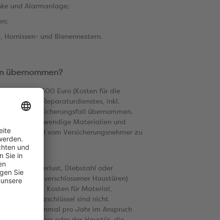
änke und Alarmanlage;
en;
 Hornissen- und Bienennestern.
en übernommen?
erden bis zu 500 Euro (Kosten für die
ftragung des Reparaturdienstes, inkl.
ratur) je Versicherungsfall übernommen.
Kosten für notwendige Materialien und
r 500 Euro sind vom Versicherungsnehmer zu
eldienst bei Verlust, Diebstahl oder
ie das Öffnen verschlossener Haustüren)
 übernommen. Kosten für Material,
ser bzw. Ersatzschlüssel sind nicht
ldienst kann einmal pro Jahr im Anspruch
en am Schloss oder der Haustür, die