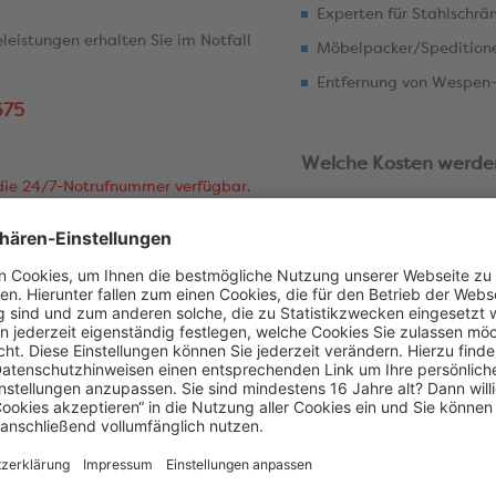
Experten für Stahlschr
leistungen erhalten Sie im Notfall
Möbelpacker/Spedition
Entfernung von Wespen-,
675
Welche Kosten werd
r die 24/7-Notrufnummer verfügbar.
Für jede Notreparatur w
Organisation, d.h. Beau
ten im Notfall eine Vermittlung und
Fahrtkosten und Notrepa
sten.
Hierzu zählen auch die 
Ersatzteile. Kosten übe
übernehmen.
Kosten für einen Schlüss
Aussperren (Anfahrt sow
eistungen
werden bis zu 500 Euro
Ersatzteile, neue Schlös
versichert. Der Schlüsse
genommen werden. Schäd