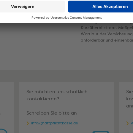
aufgrund von Vandalismu
Schadenhöhe von 500 E
Die aufgeführten Leistung
Kurzüberblick dar. Maßgebl
Wortlaut der Versicherung
anforderbar und einsehbar
Sie möchten uns schriftlich
Si
kontaktieren?
ko
an
Schreiben Sie bitte an
t
info@haftpflichtkasse.de