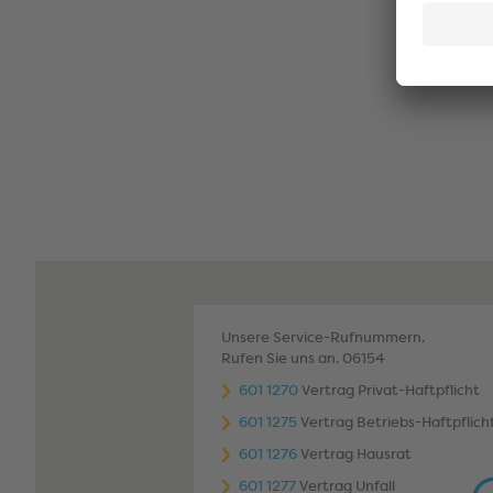
Unsere Service-Rufnummern.
Rufen Sie uns an. 06154
601 1270
Vertrag Privat-Haftpflicht
601 1275
Vertrag Betriebs-Haftpflich
601 1276
Vertrag Hausrat
601 1277
Vertrag Unfall