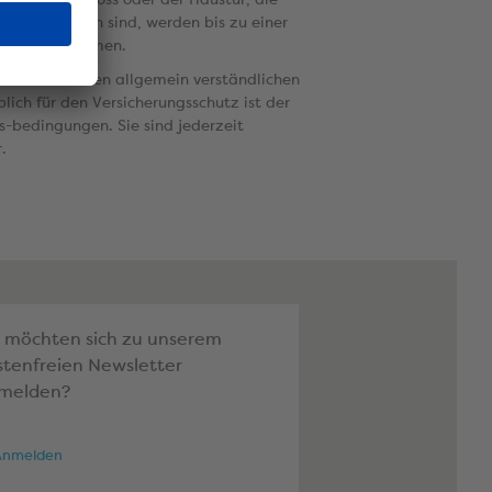
s entstanden sind, werden bis zu einer
uro übernommen.
en stellen einen allgemein verständlichen
ich für den Versicherungsschutz ist der
s-bedingungen. Sie sind jederzeit
.
e möchten sich zu unserem
stenfreien Newsletter
melden?
Anmelden