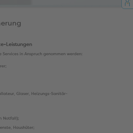
herung
ce-Leistungen
de Services in Anspruch genommen werden:
rer;
llateur, Glaser, Heizungs-Sanitär-
 Notfall);
enste, Haushüter;