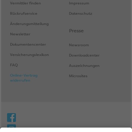
Vermittler finden
Impressum
Rückrufservice
Datenschutz
Änderungsmitteilung
Presse
Newsletter
Dokumentencenter
Newsroom
Versicherungslexikon
Downloadcenter
FAQ
Auszeichnungen
Online-Vertrag
Microsites
widerrufen