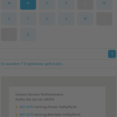
M
N
O
P
Q
R
S
T
U
V
W
X
Y
Z
1
Es wurden 7 Ergebnisse gefunden.
Unsere Service-Rufnummern.
Rufen Sie uns an. 06154
601 1270
Vertrag Privat-Haftpflicht
601 1275
Vertrag Betriebs-Haftpflicht