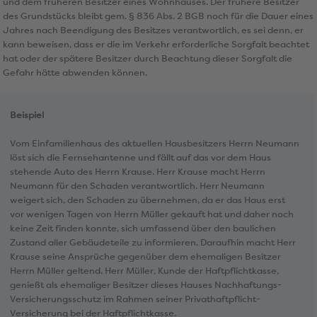
und dem früheren Besitzer eines Wohnhauses. Der frühere Besitzer
des Grundstücks bleibt gem. § 836 Abs. 2 BGB noch für die Dauer eines
Jahres nach Beendigung des Besitzes verantwortlich, es sei denn, er
kann beweisen, dass er die im Verkehr erforderliche Sorgfalt beachtet
hat oder der spätere Besitzer durch Beachtung dieser Sorgfalt die
Gefahr hätte abwenden können.
Beispiel
Vom Einfamilienhaus des aktuellen Hausbesitzers Herrn Neumann
löst sich die Fernsehantenne und fällt auf das vor dem Haus
stehende Auto des Herrn Krause. Herr Krause macht Herrn
Neumann für den Schaden verantwortlich. Herr Neumann
weigert sich, den Schaden zu übernehmen, da er das Haus erst
vor wenigen Tagen von Herrn Müller gekauft hat und daher noch
keine Zeit finden konnte, sich umfassend über den baulichen
Zustand aller Gebäudeteile zu informieren. Daraufhin macht Herr
Krause seine Ansprüche gegenüber dem ehemaligen Besitzer
Herrn Müller geltend. Herr Müller, Kunde der Haftpflichtkasse,
genießt als ehemaliger Besitzer dieses Hauses Nachhaftungs-
Versicherungsschutz im Rahmen seiner Privathaftpflicht-
Versicherung bei der Haftpflichtkasse.