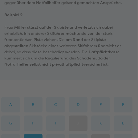
gegenüber dem Notfallhelfer geltend gemachten Ansprüche.
Beispiel 2
Frau Müller stürzt auf der Skipiste und verletzt sich dabei
erheblich. Ein anderer Skifahrer möchte sie von der stark
frequentierten Piste ziehen. Die am Rand der Skipiste
abgestellten Skistöcke eines weiteren Skifahrers übersieht er
dabei, so dass diese beschädigt werden. Die Haftpflichtkasse
kümmert sich um die Regulierung des Schadens, da der
Notfallhelfer selbst nicht privathaftpflichtversichert ist.
A
B
C
D
E
F
G
H
I
J
K
L