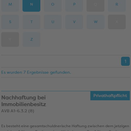
M
N
O
P
Q
R
S
T
U
V
W
X
Y
Z
1
Es wurden 7 Ergebnisse gefunden.
Privathaftpflicht
Nachhaftung bei
Immobilienbesitz
AVB A1-6.3.2 (8)
Es besteht eine gesamtschuldnerische Haftung zwischen dem jetzigen